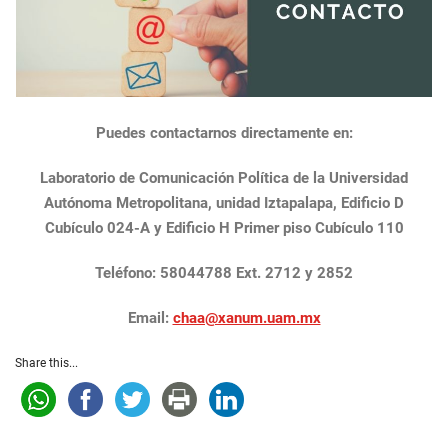
i
r
e
c
t
o
r
Puedes contactarnos directamente en:
Laboratorio de Comunicación Política de la Universidad
Autónoma Metropolitana, unidad Iztapalapa, Edificio D
Cubículo 024-A y Edificio H Primer piso Cubículo 110
Teléfono: 58044788 Ext. 2712 y 2852
Email:
chaa@xanum.uam.mx
Share this...