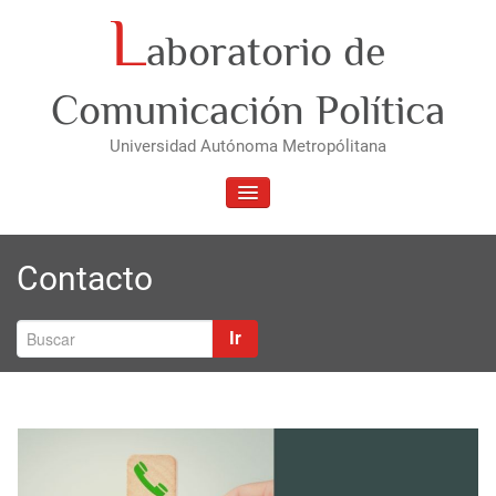
Saltar
L
aboratorio de
al
contenido
Comunicación Política
Universidad Autónoma Metropólitana
ALTERNAR
LA
NAVEGACIÓN
Contacto
Ir